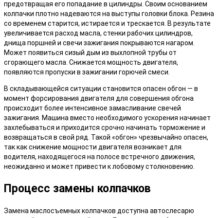
предотвращая его попадание в цилиндры. Своим основанием
колпачки плотно надеваются на выступы головки блока. Резина
со временем старится, истирается и трескается. В результате
увеличивается расход масла, стенки рабочих цилиндров,
днища поршней и свечи зажигания покрываются нагаром.
Может появиться сизый дым из выхлопной трубы от
сгорающего масла. Снижается мощность двигателя,
появляются пропуски в зажигании горючей смеси.
В складывающейся ситуации становится опасен обгон — в
момент форсирования двигателя для совершения обгона
происходит более интенсивное замасливание свечей
зажигания. Машина вместо необходимого ускорения начинает
захлебываться и приходится срочно начинать торможение и
возвращаться в свой ряд. Такой «обгон» чрезвычайно опасен,
так как снижение мощности двигателя возникает для
водителя, находящегося на полосе встречного движения,
неожиданно и может привести к лобовому столкновению.
Процесс замены колпачков
Замена маслосъемных колпачков доступна автослесарю