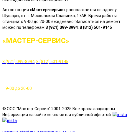
Автостанция
«Мастер-сервис»
располагается по адресу:
Шушары, п.г.т. Московская Славянка, 17АВ. Время работы
станции: с 9-00 до 20-00 ежедневно! Записаться на ремонт
можно по телефонам:
8 (921) 099-8994
;
8 (812) 501-9145
«МАСТЕР-СЕРВИС»
Телефоны:
8 (921) 099-8994
,
8 (812) 501-9145
Время работы:
с
9-00 до 20-00
ежедневно
Адрес:
© ООО "Мастер-Сервис" 2001-2025 Все права защищены.
Информация на сайте не является публичной офертой.
СПб, Шушары (Пушкин), Московская Славянка, 17а