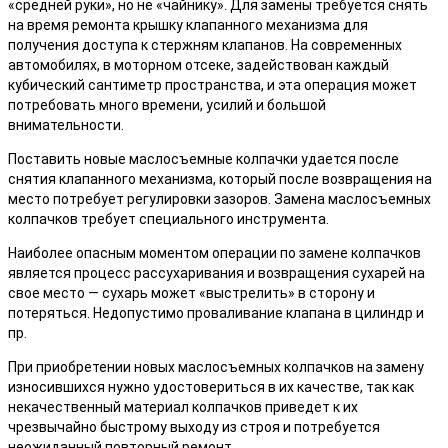
«средней руки», но не «чайнику». Для замены требуется снять
на время ремонта крышку клапанного механизма для
получения доступа к стержням клапанов. На современных
автомобилях, в моторном отсеке, задействован каждый
кубический сантиметр пространства, и эта операция может
потребовать много времени, усилий и большой
внимательности.
Поставить новые маслосъемные колпачки удается после
снятия клапанного механизма, который после возвращения на
место потребует регулировки зазоров. Замена маслосъемных
колпачков требует специального инструмента.
Наиболее опасным моментом операции по замене колпачков
является процесс рассухаривания и возвращения сухарей на
свое место — сухарь может «выстрелить» в сторону и
потеряться. Недопустимо проваливание клапана в цилиндр и
пр.
При приобретении новых маслосъемных колпачков на замену
износившихся нужно удостовериться в их качестве, так как
некачественный материал колпачков приведет к их
чрезвычайно быстрому выходу из строя и потребуется
неожиданный повторный ремонт.