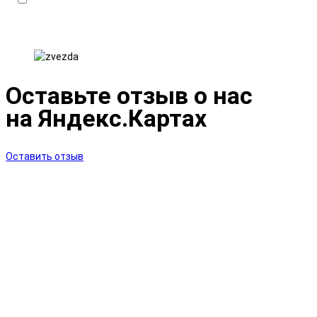
обработки персональных данных и даю
Согласие
на обработку моих персональных данных в
порядке и на условиях, указанных в
Политике.
Оставьте отзыв о нас
на Яндекс.Картах
Оставить отзыв
Автосервис
по адресу:
Шушары, Московская Славянка, 17 АВ.
Время работы:
с 9-00 до 20-00 ежедневно
!
Телефоны:
8 (921) 099-8994
,
8 (812) 501-9145