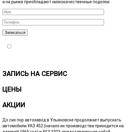
а на рынке преобладают низкокачественные поделки.
Записаться
Я подтверждаю ознакомление с Политикой
обработки персональных данных и даю
Согласие
на обработку моих персональных данных в
порядке и на условиях, указанных в
Политике.
ЗАПИСЬ НА СЕРВИС
ЦЕНЫ
АКЦИИ
До сих пор автозавод в Ульяновске продолжает выпускать
автомобили УАЗ 452 (начало их производства приходится на
далекий 1965 год) и УАЗ 3303, представляющие собой