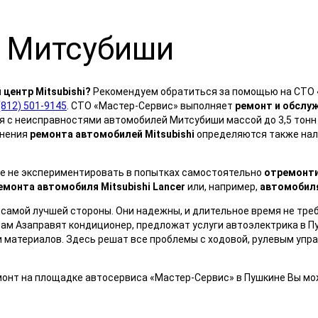
 Митсубиши
й центр
M
itsubishi?
Рекомендуем обратиться за помощью на СТО «
(812) 501-9145
. СТО «Мастер-Сервис» выполняет
ремонт и обслу
с неисправностями автомобилей Митсубиши массой до 3,5 тонн 
лнения
ремонта автомобилей
M
itsubishi
определяются также нал
ше не экспериментировать в попытках самостоятельно
отремонт
емонта автомобиля
M
itsubishi
L
ancer
или, например,
автомобил
 самой лучшей стороны. Они надежны, и длительное время не тре
Вам Азаправят кондиционер, предложат услуги автоэлектрика в 
 материалов. Здесь решат все проблемы с ходовой, рулевым упра
монт на площадке автосервиса «Мастер-Сервис» в Пушкине Вы м