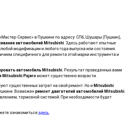
Мастер-Сервис» в Пушкине по адресу: СПб, Шушары (Пушкин),
живание автомобилей
M
itsubishi
. Здесь работают опытные
любой модификации и любого года выпуска или состояния.
ичием специфичного для ремонта этой марки инструмента и
ировать автомобиль
Mitsubishi
.
Результат проведенных вами
я
M
itsubishi
P
ajero
может существенно возрасти.
буют существенных затрат на свой ремонт. Но и
M
itsubishi
Пушкине. Возможен
ремонт двигателей автомобилей
M
itsubish
i
.
влением, тормозной системой. При необходимости будет
ожете ознакомиться
здесь
.