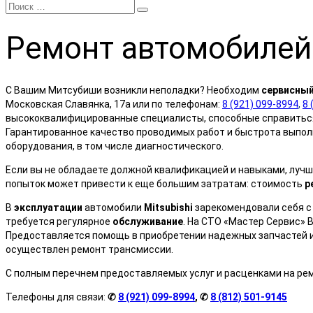
Ремонт
автомобилей
С Вашим Митсубиши возникли неполадки? Необходим
сервисны
Московская Славянка, 17а или по телефонам:
8 (921) 099-8994
,
8 
высококвалифицированные специалисты, способные справиться 
Гарантированное качество проводимых работ и быстрота выпо
оборудования, в том числе диагностического.
Если вы не обладаете должной квалификацией и навыками, луч
попыток может привести к еще большим затратам: стоимость
р
В
эксплуатации
автомобили
M
itsubishi
зарекомендовали себя с
требуется регулярное
обслуживание
. На СТО «Мастер Сервис» 
Предоставляется помощь в приобретении надежных запчастей и
осуществлен ремонт трансмиссии.
С полным перечнем предоставляемых услуг и расценками на ре
Телефоны для связи:
✆
8 (921) 099-8994
, ✆
8 (812) 501-9145