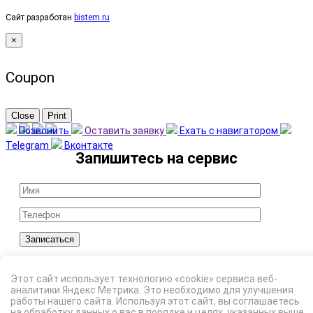
Сайт разработан
bistem.ru
×
Coupon
Close
Print
Позвонить
Оставить заявку
Ехать с навигатором
Telegram
Вконтакте
Записаться
Я подтверждаю ознакомление с Политикой
обработки персональных данных и даю
Этот сайт использует технологию «cookie» сервиса веб-
Согласие
на обработку моих персональных
аналитики Яндекс Метрика. Это необходимо для улучшения
работы нашего сайта. Используя этот сайт, вы соглашаетесь
данных в порядке и на условиях, указанных в
на
обработку данных
о вас в порядке и целях, указанных выше.