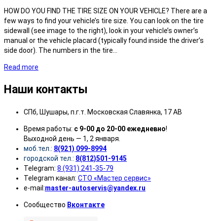
HOW DO YOU FIND THE TIRE SIZE ON YOUR VEHICLE? There are a
few ways to find your vehicle’s tire size. You can look on the tire
sidewall (see image to the right), look in your vehicle’s owner’s
manual or the vehicle placard (typically found inside the driver’s
side door). The numbers in the tire…
Read more
Наши контакты
СПб, Шушары, п.г.т. Московская Славянка, 17 АВ
Время работы:
с 9-00 до 20-00 ежедневно
!
Выходной день — 1, 2 января.
моб.тел.:
8(921) 099-8994
городской тел.:
8(812)501-9145
Telegram:
8 (931) 241-35-79
Telegram канал:
СТО «Мастер сервис»
e-mail:
master-autoservis@yandex.ru
Сообщество
Вконтакте