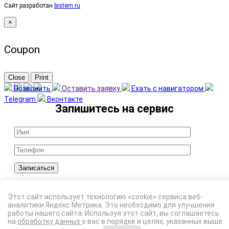
Сайт разработан
bistem.ru
×
Coupon
Close
Print
Позвонить
Оставить заявку
Ехать с навигатором
Telegram
Вконтакте
Записаться
Я подтверждаю ознакомление с Политикой
обработки персональных данных и даю
Этот сайт использует технологию «cookie» сервиса веб-
аналитики Яндекс Метрика. Это необходимо для улучшения
Согласие
на обработку моих персональных
работы нашего сайта. Используя этот сайт, вы соглашаетесь
данных в порядке и на условиях, указанных в
на
обработку данных
о вас в порядке и целях, указанных выше.
Политике.