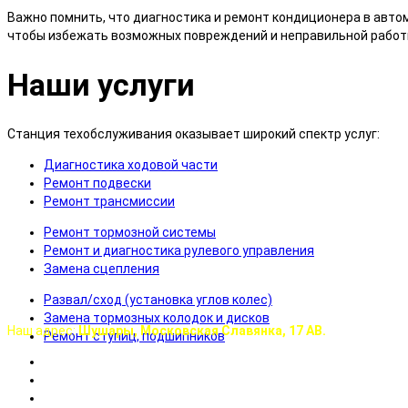
Важно помнить, что диагностика и ремонт кондиционера в авт
чтобы избежать возможных повреждений и неправильной работ
Наши
услуги
Станция техобслуживания оказывает широкий спектр услуг:
Диагностика ходовой части
Ремонт подвески
Ремонт трансмиссии
Ремонт тормозной системы
Ремонт и диагностика рулевого управления
Замена сцепления
Развал/сход (установка углов колес)
Замена тормозных колодок и дисков
Наш адрес:
Шушары, Московская Славянка, 17 АВ.
Ремонт ступиц, подшипников
Время работы:
с 9-00 до 20-00 ежедневно
!
Телефоны:
8 (921) 099-8994
,
8 (812) 501-9145
e-mail: master-autoservis@yandex.ru